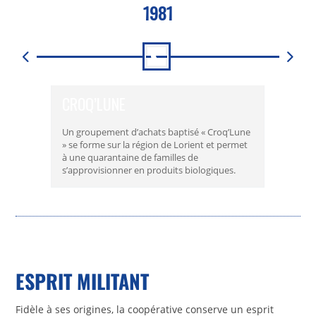
1981
CROQ’LUNE
CRÉA
Un groupement d’achats baptisé « Croq’Lune
Sociét
» se forme sur la région de Lorient et permet
à une quarantaine de familles de
s’approvisionner en produits biologiques.
ESPRIT MILITANT
Fidèle à ses origines, la coopérative conserve un esprit