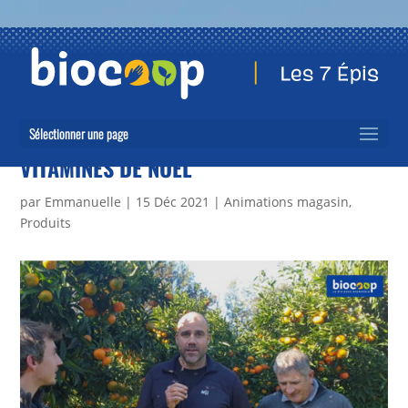
Sélectionner une page
VITAMINES DE NOËL
par
Emmanuelle
|
15 Déc 2021
|
Animations magasin
,
Produits