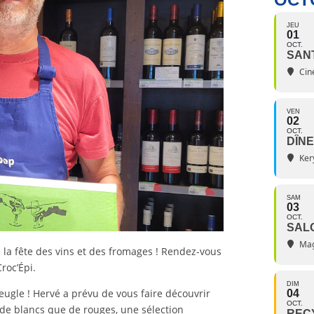
JEU
01
OCT.
SAN
Ciné
VEN
02
OCT.
DÎNE
Ker
SAM
03
OCT.
SAL
Mag
 la fête des vins et des fromages ! Rendez-vous
roc’Épi.
DIM
ugle ! Hervé a prévu de vous faire découvrir
04
OCT.
de blancs que de rouges, une sélection
RECY