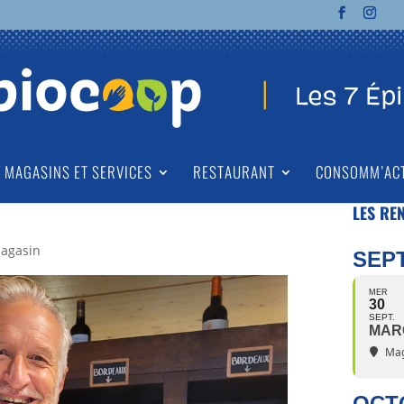
MAGASINS ET SERVICES
RESTAURANT
CONSOMM’AC
LES RE
agasin
SEP
MER
30
SEPT.
MAR
Mag
OCT