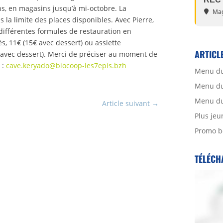
ins, en magasins jusqu’à mi-octobre. La
Mag
s la limite des places disponibles. Avec Pierre,
 différentes formules de restauration en
, 11€ (15€ avec dessert) ou assiette
ARTICL
€ avec dessert). Merci de préciser au moment de
 :
cave.keryado@biocoop-les7epis.bzh
Menu du
Menu du 
Menu du 
Article suivant
→
Plus jeu
Promo b
TÉLÉCH