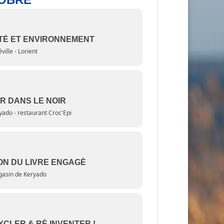
TÉ ET ENVIRONNEMENT
ville - Lorient
R DANS LE NOIR
yado - restaurant Croc'Epi
ON DU LIVRE ENGAGÉ
asin de Keryado
CLER & RÉ INVENTER !