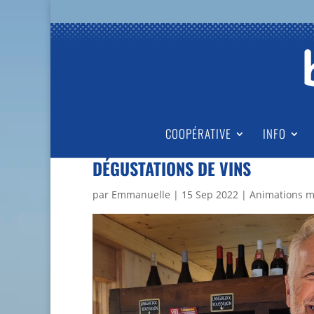
COOPÉRATIVE
INFO
DÉGUSTATIONS DE VINS
par
Emmanuelle
|
15 Sep 2022
|
Animations m