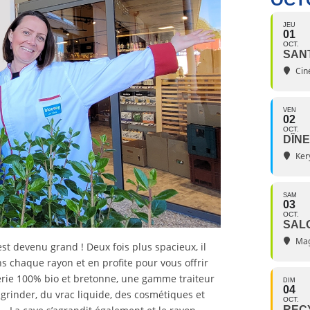
JEU
01
OCT.
SAN
Ciné
VEN
02
OCT.
DÎNE
Ker
SAM
03
OCT.
SAL
Mag
st devenu grand ! Deux fois plus spacieux, il
chaque rayon et en profite pour vous offrir
erie 100% bio et bretonne, une gamme traiteur
DIM
04
grinder, du vrac liquide, des cosmétiques et
OCT.
RECY