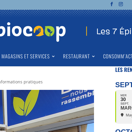
MAGASINS ET SERVICES
RESTAURANT
CONSOMM’AC
LES RE
nformations pratiques
SEP
MER
30
SEPT.
MAR
Mag
OCT