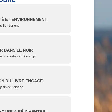
TÉ ET ENVIRONNEMENT
ville - Lorient
R DANS LE NOIR
yado - restaurant Croc'Epi
ON DU LIVRE ENGAGÉ
asin de Keryado
CLER & RÉ INVENTER !