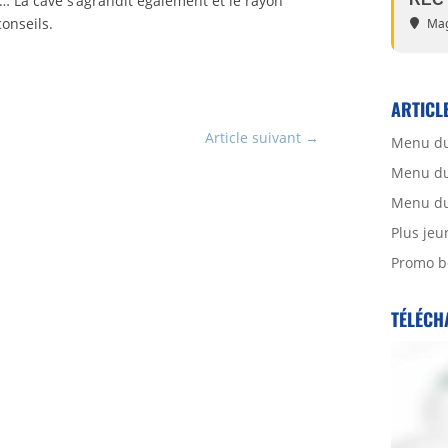
… La cave s’agrandit également et le rayon
onseils.
Mag
ARTICL
Article suivant
→
Menu du
Menu du 
Menu du 
Plus jeu
Promo b
TÉLÉCH