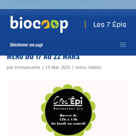
Sélectionner une page
MENU DU 17 AU 22 MARS
par
Emmanuelle
|
15 Mar 2025
|
menu hebdo