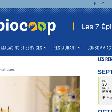
MAGASINS ET SERVICES
RESTAURANT
CONSOMM’AC
LES RE
pratiques
SEP
MER
30
SEPT.
MAR
Mag
OCT