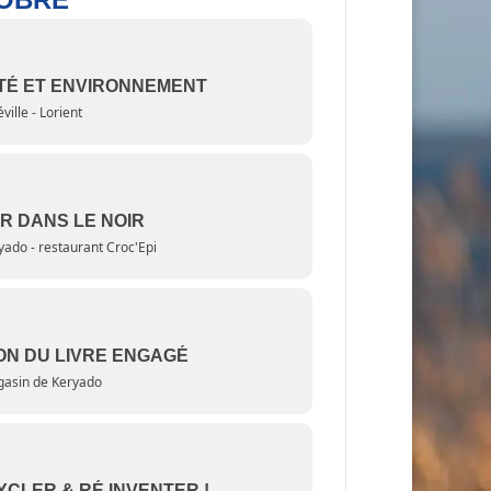
TÉ ET ENVIRONNEMENT
ville - Lorient
R DANS LE NOIR
yado - restaurant Croc'Epi
ON DU LIVRE ENGAGÉ
asin de Keryado
CLER & RÉ INVENTER !