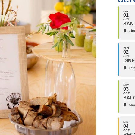
JEU
01
OCT.
SAN
Ciné
VEN
02
OCT.
DÎNE
Ker
SAM
03
OCT.
SAL
Mag
DIM
04
OCT.
RECY