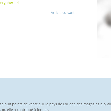
kergaher.bzh
Article suivant
→
pose huit points de vente sur le pays de Lorient, des magasins bio, a
p, qu’elle a contribué à fonder.