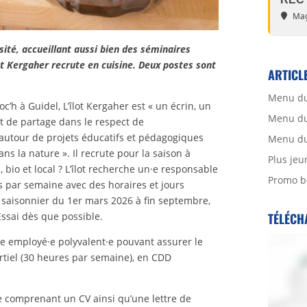
Mag
sité, accueillant aussi bien des séminaires
ot Kergaher recrute en cuisine. Deux postes sont
ARTICL
Menu du
c’h à Guidel, L’îlot Kergaher est « un écrin, un
Menu du 
 et de partage dans le respect de
autour de projets éducatifs et pédagogiques
Menu du 
s la nature ». Il recrute pour la saison à
Plus jeu
 bio et local ? L’îlot recherche un·e responsable
Promo b
s par semaine avec des horaires et jours
 saisonnier du 1er mars 2026 à fin septembre,
TÉLÉCH
Essai dès que possible.
n·e employé·e polyvalent·e pouvant assurer le
artiel (30 heures par semaine), en CDD
re comprenant un CV ainsi qu’une lettre de