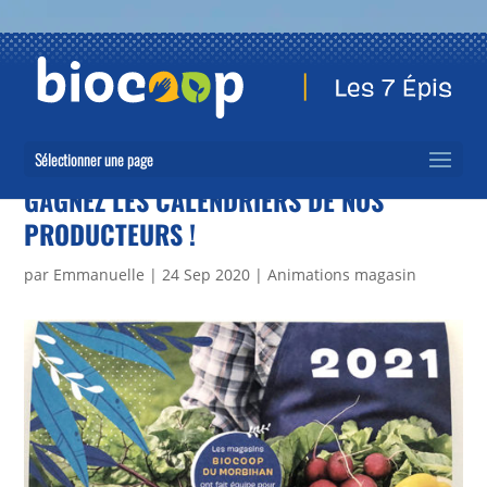
Sélectionner une page
GAGNEZ LES CALENDRIERS DE NOS
PRODUCTEURS !
par
Emmanuelle
|
24 Sep 2020
|
Animations magasin