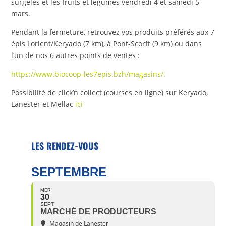
surgelés et les fruits et légumes vendredi 4 et samedi 5
mars.
Pendant la fermeture, retrouvez vos produits préférés aux 7
épis Lorient/Keryado (7 km), à Pont-Scorff (9 km) ou dans
l’un de nos 6 autres points de ventes :
https://www.biocoop-les7epis.bzh/magasins/.
Possibilité de click’n collect (courses en ligne) sur Keryado,
Lanester et Mellac
ici
LES RENDEZ-VOUS
SEPTEMBRE
MER
30
SEPT.
MARCHÉ DE PRODUCTEURS
Magasin de Lanester