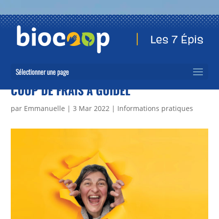
Sélectionner une page
COUP DE FRAIS À GUIDEL
par
Emmanuelle
|
3 Mar 2022
|
Informations pratiques