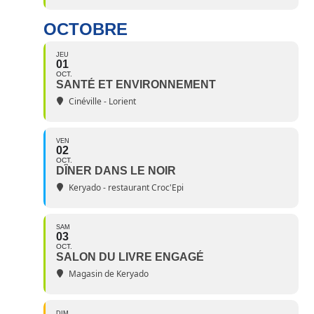
OCTOBRE
JEU
01
OCT.
SANTÉ ET ENVIRONNEMENT
Cinéville - Lorient
VEN
02
OCT.
DÎNER DANS LE NOIR
Keryado - restaurant Croc'Epi
SAM
03
OCT.
SALON DU LIVRE ENGAGÉ
Magasin de Keryado
DIM