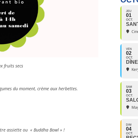
JEU
01
OCT.
SAN
Ciné
VEN
02
OCT.
DÎNE
 fruits secs
Ker
SAM
légumes du moment, crème aux herbettes.
03
OCT.
SAL
Mag
DIM
04
re assiette ou « Buddha Bowl » !
OCT.
RECY