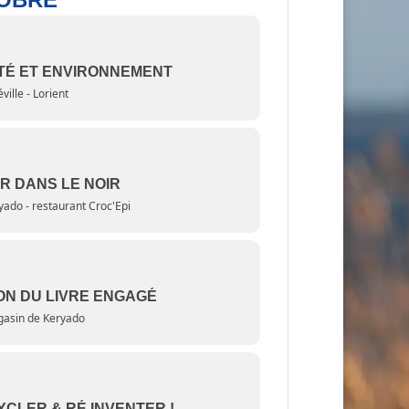
TÉ ET ENVIRONNEMENT
ville - Lorient
R DANS LE NOIR
yado - restaurant Croc'Epi
ON DU LIVRE ENGAGÉ
asin de Keryado
CLER & RÉ INVENTER !