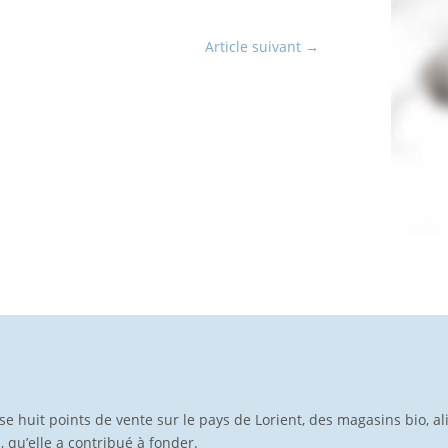
Article suivant
→
pose huit points de vente sur le pays de Lorient, des magasins bio, a
p, qu’elle a contribué à fonder.