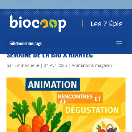
Sélectionner une page
SEMAINE DE LA BIO À RIANTEC
par
Emmanuelle
|
24 Avr 2025
|
Animations magasin