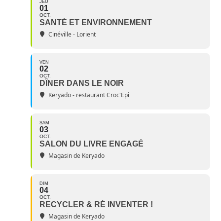
JEU
01
OCT.
SANTÉ ET ENVIRONNEMENT
Cinéville - Lorient
VEN
02
OCT.
DÎNER DANS LE NOIR
Keryado - restaurant Croc'Epi
SAM
03
OCT.
SALON DU LIVRE ENGAGÉ
Magasin de Keryado
DIM
04
OCT.
RECYCLER & RÉ INVENTER !
Magasin de Keryado