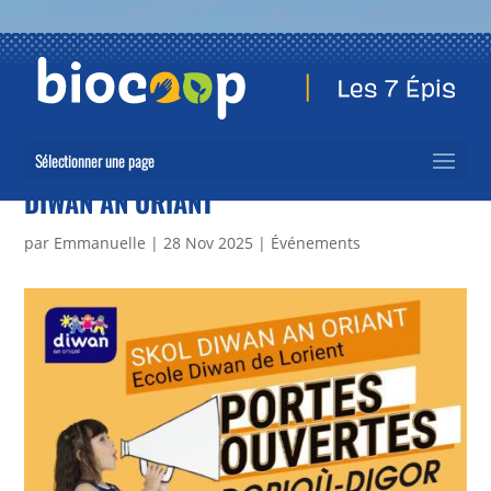
Sélectionner une page
DIWAN AN ORIANT
par
Emmanuelle
|
28 Nov 2025
|
Événements