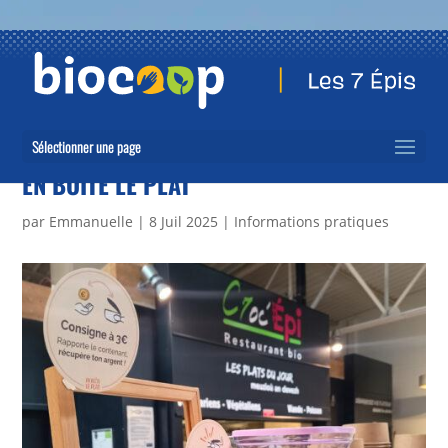
Sélectionner une page
EN BOÎTE LE PLAT
par
Emmanuelle
|
8 Juil 2025
|
Informations pratiques