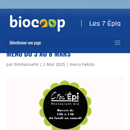
Sélectionner une page
MENU DU 3 AU 8 MARS
par
Emmanuelle
|
2 Mar 2025
|
menu hebdo