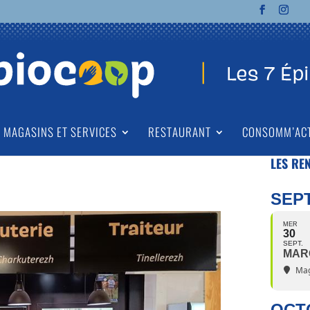
MAGASINS ET SERVICES
RESTAURANT
CONSOMM’AC
LES RE
SEP
MER
30
SEPT.
MAR
Mag
OCT