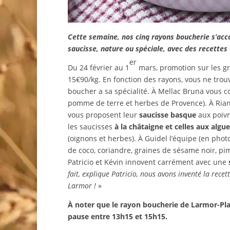
Cette semaine, nos cinq rayons boucherie s’acco
saucisse, nature ou spéciale, avec des recettes
er
Du 24 février au 1
mars, promotion sur les gr
15€90/kg. En fonction des rayons, vous ne tro
boucher a sa spécialité. À Mellac Bruna vous 
pomme de terre et herbes de Provence). À Rian
vous proposent leur
saucisse basque
aux poivr
les saucisses
à la châtaigne et celles aux algu
(oignons et herbes). À Guidel l’équipe (en pho
de coco, coriandre, graines de sésame noir, pim
Patricio et Kévin innovent carrément avec une
fait, explique Patricio, nous avons inventé la recet
Larmor !
»
À noter que le rayon boucherie de Larmor-Pla
pause entre 13h15 et 15h15.