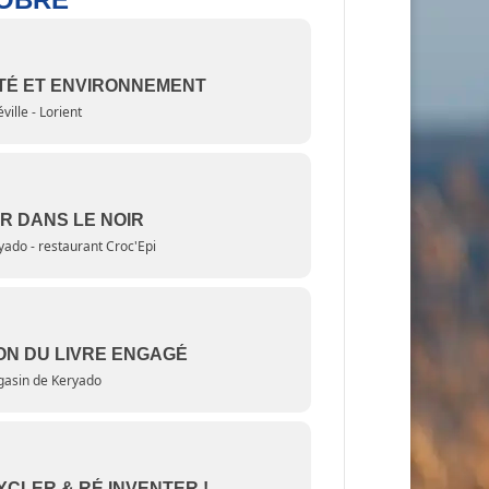
TÉ ET ENVIRONNEMENT
ville - Lorient
R DANS LE NOIR
yado - restaurant Croc'Epi
ON DU LIVRE ENGAGÉ
asin de Keryado
CLER & RÉ INVENTER !