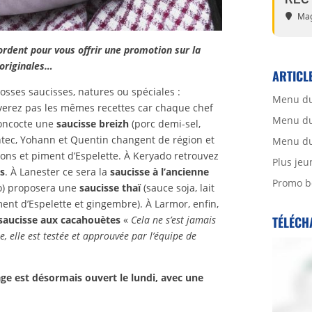
Mag
rdent pour vous offrir une promotion sur la
 originales…
ARTICL
osses saucisses, natures ou spéciales :
Menu du
uverez pas les mêmes recettes car chaque chef
Menu du 
concocte une
saucisse breizh
(porc demi-sel,
tec, Yohann et Quentin changent de région et
Menu du 
ons et piment d’Espelette. À Keryado retrouvez
Plus jeu
es
. À Lanester ce sera la
saucisse à l’ancienne
Promo b
to) proposera une
saucisse thaï
(sauce soja, lait
ent d’Espelette et gingembre). À Larmor, enfin,
TÉLÉCH
saucisse aux cacahouètes
«
Cela ne s’est jamais
te, elle est testée et approuvée par l’équipe de
ge est désormais ouvert le lundi, avec une