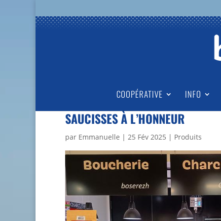
COOPÉRATIVE
INFO
SAUCISSES À L’HONNEUR
par
Emmanuelle
|
25 Fév 2025
|
Produits