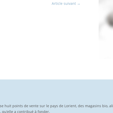
Article suivant
→
pose huit points de vente sur le pays de Lorient, des magasins bio, a
p, qu’elle a contribué à fonder.