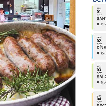
JEU
01
OCT.
SAN
Ciné
VEN
02
OCT.
DÎNE
Ker
SAM
03
OCT.
SAL
Mag
DIM
04
OCT.
RECY