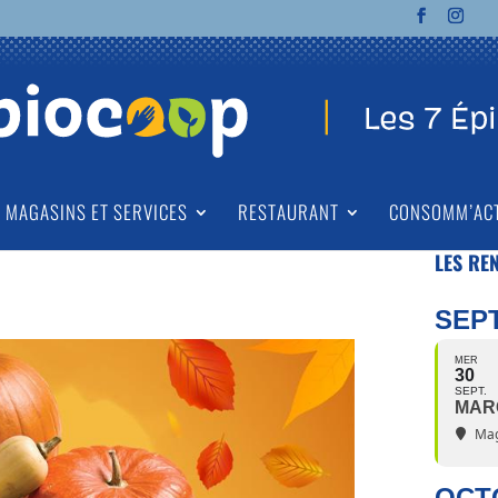
MAGASINS ET SERVICES
RESTAURANT
CONSOMM’AC
LES RE
SEP
MER
30
SEPT.
MAR
Mag
OCT