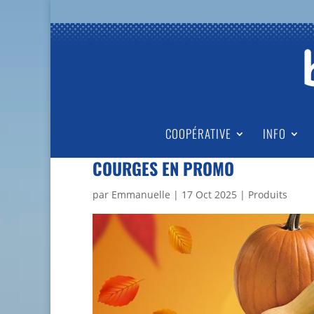
COOPÉRATIVE
INFO
COURGES EN PROMO
par
Emmanuelle
|
17 Oct 2025
|
Produits