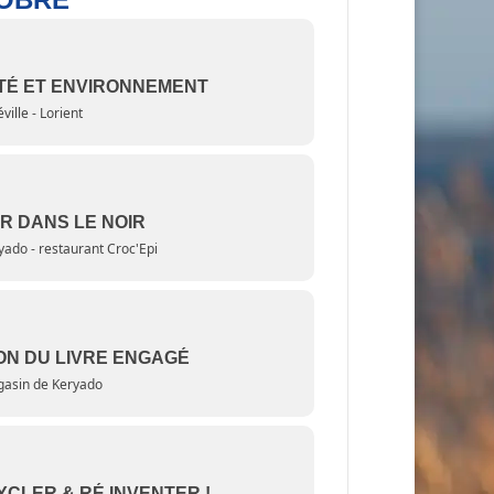
TÉ ET ENVIRONNEMENT
ville - Lorient
R DANS LE NOIR
yado - restaurant Croc'Epi
ON DU LIVRE ENGAGÉ
asin de Keryado
CLER & RÉ INVENTER !