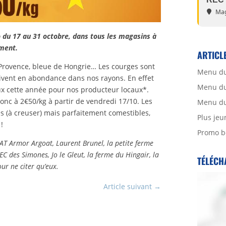
Mag
 du 17 au 31 octobre, dans tous les magasins à
mment.
ARTICL
Provence, bleue de Hongrie… Les courges sont
Menu du
ivent en abondance dans nos rayons. En effet
Menu du 
eux cette année pour nos producteur locaux*.
onc à 2€50/kg à partir de vendredi 17/10. Les
Menu du 
es (à creuser) mais parfaitement comestibles,
Plus jeu
!
Promo b
ESAT Armor Argoat, Laurent Brunel, la petite ferme
EC des Simones, Jo le Gleut, la ferme du Hingair, la
TÉLÉCH
r ne citer qu’eux.
Article suivant
→