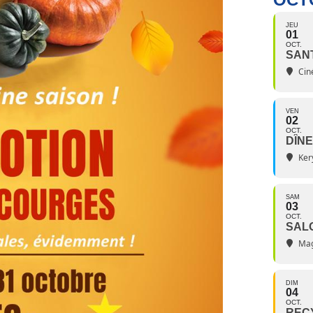
JEU
01
OCT.
SAN
Ciné
VEN
02
OCT.
DÎNE
Ker
SAM
03
OCT.
SAL
Mag
DIM
04
OCT.
RECY