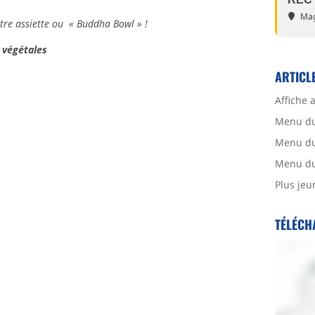
Mag
re assiette ou « Buddha Bowl » !
 végétales
ARTICL
Affiche 
Menu du
Menu du 
Menu du 
Plus jeu
TÉLÉCH