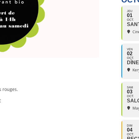
JEU
01
OCT.
SAN
Ciné
VEN
02
OCT.
DÎNE
Ker
SAM
s rouges.
03
OCT.
€
SAL
Mag
DIM
04
OCT.
RECY