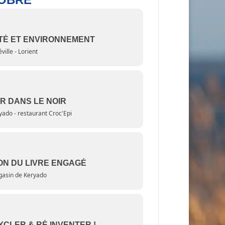
TÉ ET ENVIRONNEMENT
ville - Lorient
R DANS LE NOIR
yado - restaurant Croc'Epi
ON DU LIVRE ENGAGÉ
asin de Keryado
CLER & RÉ INVENTER !