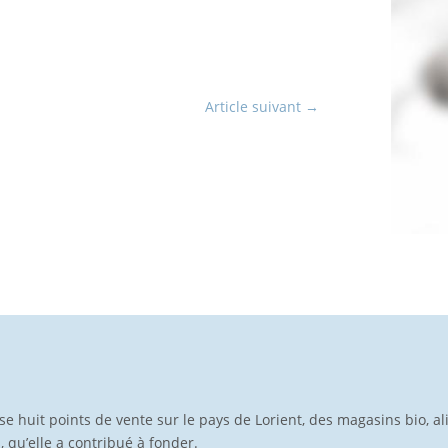
Article suivant
→
pose huit points de vente sur le pays de Lorient, des magasins bio, a
p, qu’elle a contribué à fonder.