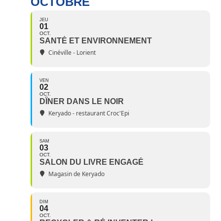
OCTOBRE
JEU
01
OCT.
SANTÉ ET ENVIRONNEMENT
Cinéville - Lorient
VEN
02
OCT.
DÎNER DANS LE NOIR
Keryado - restaurant Croc'Epi
SAM
03
OCT.
SALON DU LIVRE ENGAGÉ
Magasin de Keryado
DIM
04
OCT.