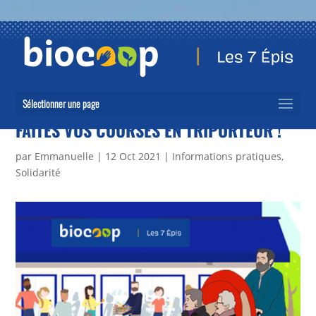
Sélectionner une page
FAITES VOS COURSES EN TRIPORTEUR !
par
Emmanuelle
|
12 Oct 2021
|
Informations pratiques
,
Solidarité