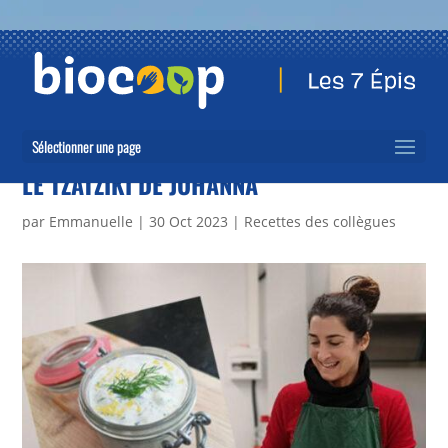
Sélectionner une page
LE TZATZIKI DE JOHANNA
par
Emmanuelle
|
30 Oct 2023
|
Recettes des collègues