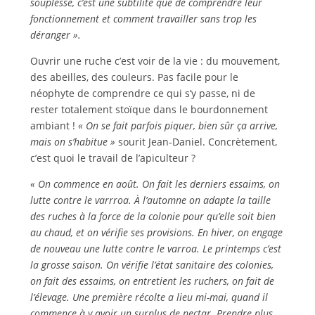
souplesse, c’est une subtilité que de comprendre leur
fonctionnement et comment travailler sans trop les
déranger ».
Ouvrir une ruche c’est voir de la vie : du mouvement,
des abeilles, des couleurs. Pas facile pour le
néophyte de comprendre ce qui s’y passe, ni de
rester totalement stoïque dans le bourdonnement
ambiant !
« On se fait parfois piquer, bien sûr ça arrive,
mais on s’habitue »
sourit Jean-Daniel. Concrètement,
c’est quoi le travail de l’apiculteur ?
« On commence en août. On fait les derniers essaims, on
lutte contre le varrroa. À l’automne on adapte la taille
des ruches à la force de la colonie pour qu’elle soit bien
au chaud, et on vérifie ses provisions. En hiver, on engage
de nouveau une lutte contre le varroa. Le printemps c’est
la grosse saison. On vérifie l’état sanitaire des colonies,
on fait des essaims, on entretient les ruchers, on fait de
l’élevage. Une première récolte a lieu mi-mai, quand il
commence à y avoir un surplus de nectar.
Prendre plus