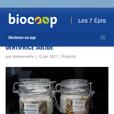
Sélectionner une page
DENTIFRICE SOLIDE
par
Emmanuelle
|
12 Jan 2021
|
Produits