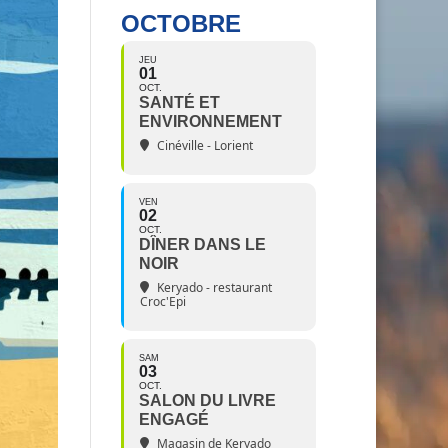
OCTOBRE
JEU
01
OCT.
SANTÉ ET
ENVIRONNEMENT
Cinéville - Lorient
VEN
02
OCT.
DÎNER DANS LE
NOIR
Keryado - restaurant
Croc'Epi
SAM
03
OCT.
SALON DU LIVRE
ENGAGÉ
Magasin de Keryado