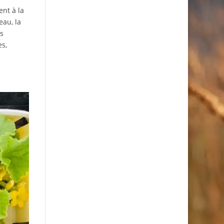
ent à la
eau, la
us
es,